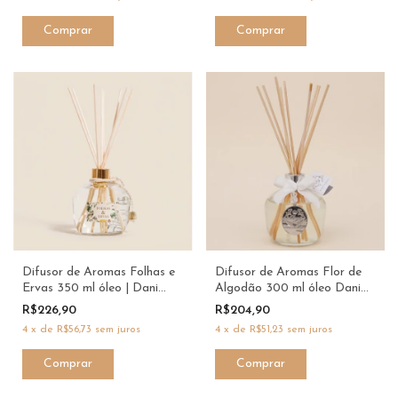
Difusor de Aromas Folhas e
Difusor de Aromas Flor de
Ervas 350 ml óleo | Dani
Algodão 300 ml óleo Dani
Fernandes
Fernandes
R$226,90
R$204,90
4
x
de
R$56,73
sem juros
4
x
de
R$51,23
sem juros