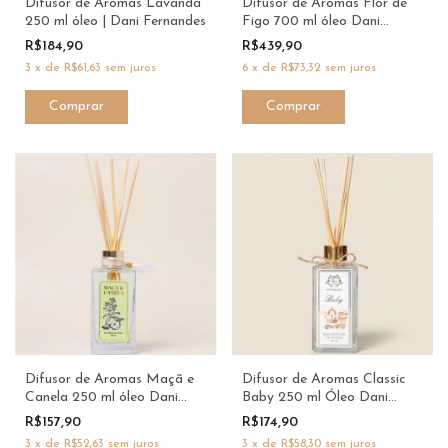
Difusor de Aromas Lavanda
Difusor de Aromas Flor de
250 ml óleo | Dani Fernandes
Figo 700 ml óleo Dani
Fernandes
R$184,90
R$439,90
3
x
de
R$61,63
sem juros
6
x
de
R$73,32
sem juros
Difusor de Aromas Maçã e
Difusor de Aromas Classic
Canela 250 ml óleo Dani
Baby 250 ml Óleo Dani
Fernandes
Fernandes
R$157,90
R$174,90
3
x
de
R$52,63
sem juros
3
x
de
R$58,30
sem juros