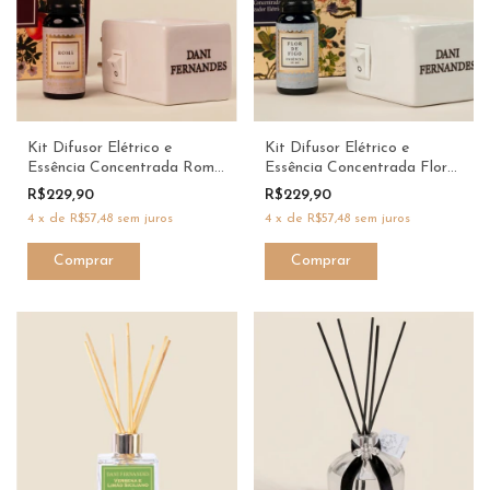
Kit Difusor Elétrico e
Kit Difusor Elétrico e
Essência Concentrada Romã
Essência Concentrada Flor
Jardim Secreto Dani
de Figo Jardim Secreto |
R$229,90
R$229,90
Fernandes xx
Dani Fernandes
4
x
de
R$57,48
sem juros
4
x
de
R$57,48
sem juros