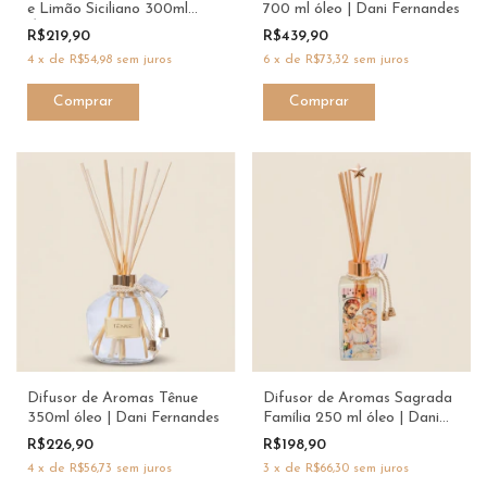
e Limão Siciliano 300ml
700 ml óleo | Dani Fernandes
Óleo - Dani Fernandes
R$219,90
R$439,90
4
x
de
R$54,98
sem juros
6
x
de
R$73,32
sem juros
Difusor de Aromas Tênue
Difusor de Aromas Sagrada
350ml óleo | Dani Fernandes
Família 250 ml óleo | Dani
Fernandes
R$226,90
R$198,90
4
x
de
R$56,73
sem juros
3
x
de
R$66,30
sem juros