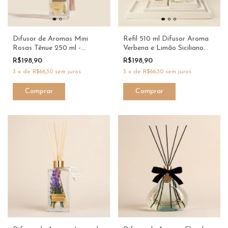
Difusor de Aromas Mini
Refil 510 ml Difusor Aroma
Rosas Tênue 250 ml -
Verbena e Limão Siciliano
Branco - Dani Fernandes
Óleo - Dani Fernandes
R$198,90
R$198,90
3
x
de
R$66,30
sem juros
3
x
de
R$66,30
sem juros