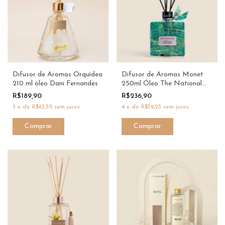
Difusor de Aromas Orquídea
Difusor de Aromas Monet
210 ml óleo Dani Fernandes
250ml Óleo The National
Gallery Dani Fernandes
R$189,90
R$236,90
3
x
de
R$63,30
sem juros
4
x
de
R$59,23
sem juros